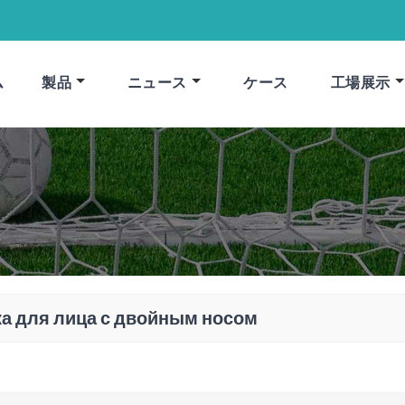
ム
製品
ニュース
ケース
工場展示
а для лица с двойным носом