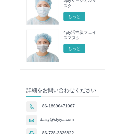
3plyサージカルマ
スク
もっと
4ply活性炭フェイ
スマスク
もっと
詳細をお問い合わせください
+86-18696471067

daisy@xtyiya.com

+86-728-3326822
