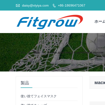

daisy@xtyiya.com
+86-18696471067

ホー
ホーム
>
製品
>
маска для лица с двойным носом
маск
製品
使い捨てフェイスマスク