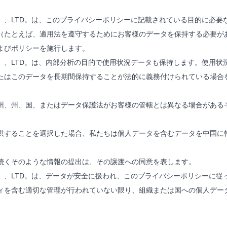
RODUCTS CO。、LTD。は、このプライバシーポリシーに記載されている目
（たとえば、適用法を遵守するためにお客様のデータを保持する必要が
よびポリシーを施行します。
RODUCTS CO。、LTD。は、内部分析の目的で使用状況データも保持します
たはこのデータを長期間保持することが法的に義務付けられている場合
州、州、国、またはデータ保護法がお客様の管轄とは異なる場合がある
供することを選択した場合、私たちは個人データを含むデータを中国に
続くそのような情報の提出は、その譲渡への同意を表します。
RODUCTS CO。、LTD。は、データが安全に扱われ、このプライバシーポリ
ィを含む適切な管理が行われていない限り、組織または国への個人デー