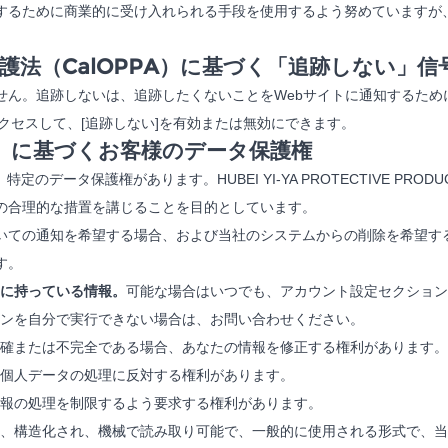
するために商業的に受け入れられる手段を使用するよう努めていますが
法（CalOPPA）に基づく「追跡しない」
ートしていません。追跡しないは、追跡したくないことをWebサイトに通知する
にアクセスして、[追跡しない]を有効または無効にできます。
R）に基づくお客様のデータ保護権
のデータ保護権があります。HUBEI YI-YA PROTECTIVE PROD
の合理的な措置を講じることを目的としています。
いての通知を希望する場合、および当社のシステムからの削除を希望す
す。
に持っている情報。
可能な場合はいつでも、アカウント設定セクショ
ンを自分で実行できない場合は、お問い合わせください。
正確または不完全である場合、あなたの情報を修正する権利があります。
個人データの処理に反対する権利があります。
報の処理を制限するよう要求する権利があります。
、構造化され、機械で読み取り可能で、一般的に使用される形式で、当