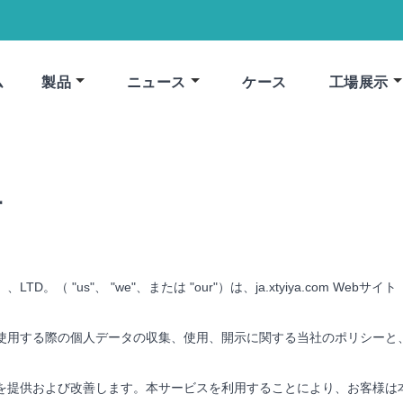
ム
製品
ニュース
ケース
工場展示
針
TS CO。、LTD。（ "us"、 "we"、または "our"）は、ja.xtyiya.c
使用する際の個人データの収集、使用、開示に関する当社のポリシーと
を提供および改善します。本サービスを利用することにより、お客様は