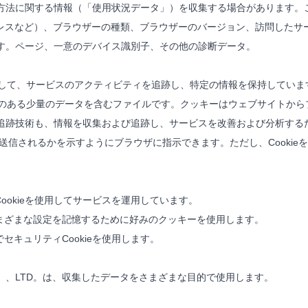
方法に関する情報（「使用状況データ」）を収集する場合があります。
ドレスなど）、ブラウザーの種類、ブラウザーのバージョン、訪問したサ
す。ページ、一意のデバイス識別子、その他の診断データ。
使用して、サービスのアクティビティを追跡し、特定の情報を保持していま
能性のある少量のデータを含むファイルです。クッキーはウェブサイトか
追跡技術も、情報を収集および追跡し、サービスを改善および分析する
eがいつ送信されるかを示すようにブラウザに指示できます。ただし、Cook
ookieを使用してサービスを運用しています。
まざまな設定を記憶するために好みのクッキーを使用します。
セキュリティCookieを使用します。
DUCTS CO。、LTD。は、収集したデータをさまざまな目的で使用します。