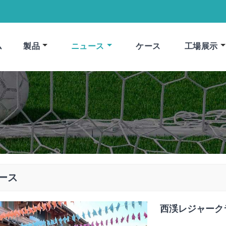
ム
製品
ニュース
ケース
工場展示
ース
西渓レジャーク