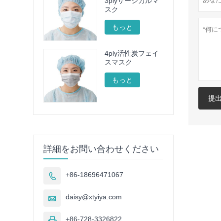
3plyサージカルマ
スク
もっと
4ply活性炭フェイ
スマスク
もっと
提
詳細をお問い合わせください
+86-18696471067

daisy@xtyiya.com

+86-728-3326822
