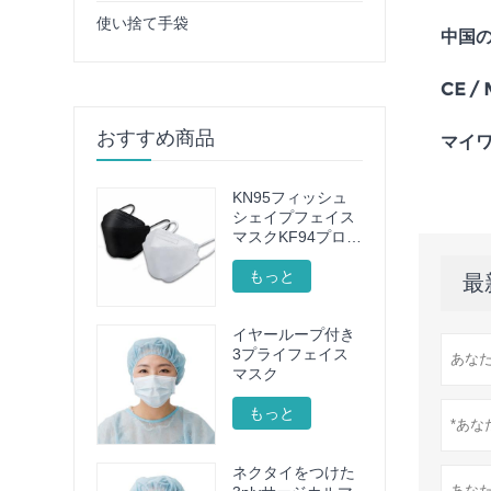
使い捨て手袋
中国
CE /
おすすめ商品
マイ
KN95フィッシュ
シェイプフェイス
マスクKF94プロテ
クティブフェイス
マスク
もっと
最
イヤーループ付き
3プライフェイス
マスク
もっと
ネクタイをつけた