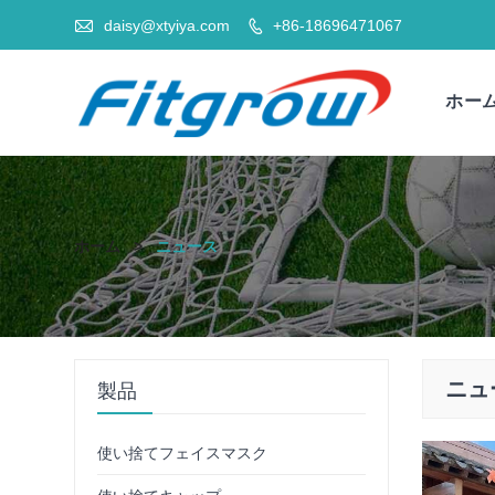

daisy@xtyiya.com
+86-18696471067

ホー
ホーム
>
ニュース
ニュ
製品
使い捨てフェイスマスク