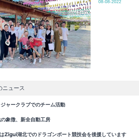
08-08-2022
のニュース
レジャークラブでのチーム活動
代の象徴、新全自動工房
YaはZigui湖北でのドラゴンボート競技会を後援しています