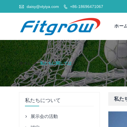

daisy@xtyiya.com
+86-18696471067

ホー
ホーム
>
私たちに関しては
私た
私たちについて
展示会の活動
