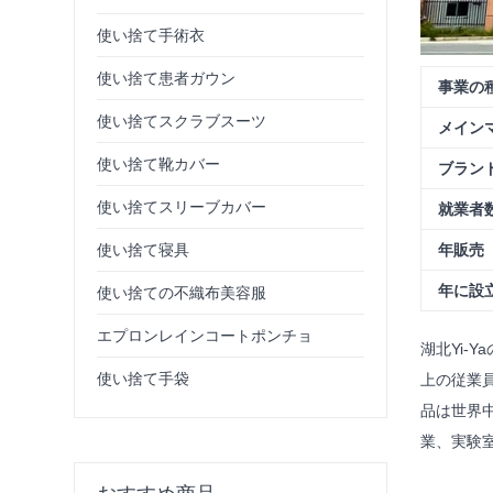
使い捨て手術衣
使い捨て患者ガウン
事業の
使い捨てスクラブスーツ
メイン
使い捨て靴カバー
ブラン
使い捨てスリーブカバー
就業者
年販売
使い捨て寝具
年に設
使い捨ての不織布美容服
エプロンレインコートポンチョ
湖北Yi-
使い捨て手袋
上の従業員
品は世界
業、実験