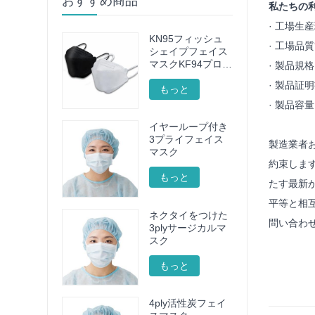
おすすめ商品
私たちの利
· 工場生産
KN95フィッシュ
· 工場品質管
シェイプフェイス
マスクKF94プロテ
· 製品規格 
クティブフェイス
· 製品証
マスク
もっと
· 製品容量 
イヤーループ付き
3プライフェイス
製造業者
マスク
約束しま
もっと
たす最新
平等と相
ネクタイをつけた
問い合わ
3plyサージカルマ
スク
もっと
4ply活性炭フェイ