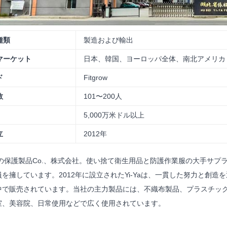
種類
製造および輸出
マーケット
日本、韓国、ヨーロッパ全体、南北アメリカ
ド
Fitgrow
数
101〜200人
5,000万米ドル以上
立
2012年
Yaの保護製品Co.、株式会社。使い捨て衛生用品と防護作業服の大手サプライヤー
を擁しています。2012年に設立されたYi-Yaは、一貫した努力と創
中で販売されています。当社の主力製品には、不織布製品、プラスチッ
室、美容院、日常使用などで広く使用されています。