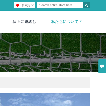

日本語

我々に連絡し
私たちについて
