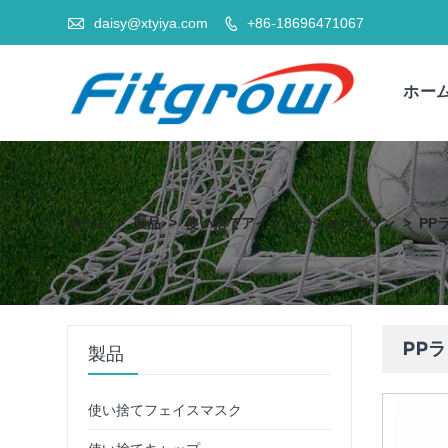

daisy@xtyiya.com
+86-18696471067

ホー
ホーム
>
製品
>
使い捨てアイソレーションガウン
>
PP
PP
製品
使い捨てフェイスマスク