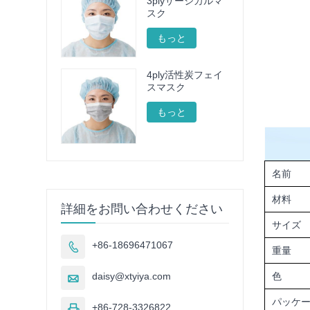
3plyサージカルマ
スク
もっと
4ply活性炭フェイ
スマスク
もっと
名前
材料
詳細をお問い合わせください
サイズ
+86-18696471067

重量
daisy@xtyiya.com
色

パッケ
+86-728-3326822
