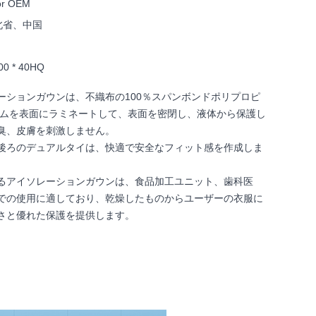
or OEM
北省、中国
0 * 40HQ
ーションガウンは、不織布の100％スパンボンドポリプロピ
ルムを表面にラミネートして、表面を密閉し、液体から保護し
臭、皮膚を刺激しません。
後ろのデュアルタイは、快適で安全なフィット感を作成しま
るアイソレーションガウンは、食品加工ユニット、歯科医
での使用に適しており、乾燥したものからユーザーの衣服に
さと優れた保護を提供します。