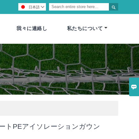

日本語

我々に連絡し
私たちについて

ネートPEアイソレーションガウン