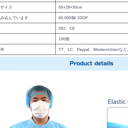
ンサイズ
55×28×30cm
読み込んでいます
60,000個/ 20GP
ISO、CE
100個
条件
TT、LC、Paypal、WesternUnionな